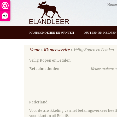
Home
9,6
HANDSCHOENEN EN WANTEN
MUTSEN EN HELMEN
Home
>
Klantenservice
> Veilig Kopen en Betalen
Veilig Kopen en Betalen
Betaalmethoden
Keuze maken: of
Nederland
Voor de afwikkeling van het betalingsverkeer heeft
voor klanten uit België.