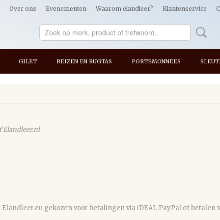
Over ons
Evenementen
Waarom elandleer?
Klantenservice
C
GILET
REIZEN EN RUGTAS
PORTEMONNEES
SLEUT
 Elandleer.nl
 Elandleer.eu gekozen voor betalingen via iDEAL PayPal of betalen v