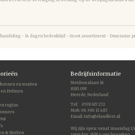
afhandeling - 14 dagen bedenktijd - Groot assortiment - Duurzame pr
orieën
Bedrijfsinformatie
Meidoornlaan 16
hoenen en wanten
8181 GW
 en Helmen
Heerde, Nederland
Tel: 0578 617 272
en rugtas
Mob: 06 390 11 487
onnees
Email:
info@elandleer.nl
tui
's
Wij zijn open: vanaf maandag t
n & Sloffen
zaterdag. Wilt u ons bezoeken,