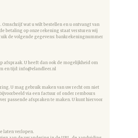
 Omschrijf wat u wilt bestellen en u ontvangt van
de betaling op onze rekening staat versturen wij
 Gebruik de volgende gegevens: bankrekeningnummer
 op afspraak. U heeft dan ook de mogelijkheid om
 en tijd: info@elandleer.nl
vering. U mag gebruik maken van uw recht om niet
bijvoorbeeld via een factuur of onder rembours
over passende afspraken te maken. U kunt hiervoor
e laten verlopen.
 zien aan de verandering in de URL, de aanduiding