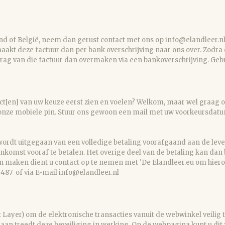
nd of België, neem dan gerust contact met ons op info@elandleer.nl.
akt deze factuur dan per bank overschrijving naar ons over. Zodra 
albedrag van die factuur dan overmaken via een bankoverschrijving.
duct[en] van uw keuze eerst zien en voelen? Welkom, maar wel graag
j onze mobiele pin. Stuur ons gewoon een mail met uw voorkeursdatum
 wordt uitgegaan van een volledige betaling voorafgaand aan de le
komst vooraf te betalen. Het overige deel van de betaling kan dan 
en maken dient u contact op te nemen met 'De Elandleer.eu om hier
487 of via E-mail info@elandleer.nl
Layer) om de elektronische transacties vanuit de webwinkel veilig t
aan treedt deze beveiliging in werking. Op de webpagina kunt u dit