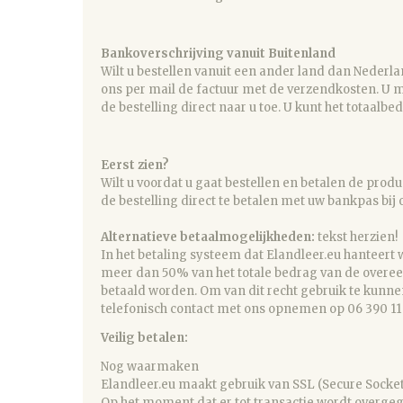
Bankoverschrijving vanuit Buitenland
Wilt u bestellen vanuit een ander land dan Nederla
ons per mail de factuur met de verzendkosten. U ma
de bestelling direct naar u toe. U kunt het tota
Eerst zien?
Wilt u voordat u gaat bestellen en betalen de pro
de bestelling direct te betalen met uw bankpas bi
Alternatieve betaalmogelijkheden:
tekst herzien!
In het betaling systeem dat Elandleer.eu hanteert
meer dan 50% van het totale bedrag van de overeen
betaald worden. Om van dit recht gebruik te kunn
telefonisch contact met ons opnemen op 06 390 11 
Veilig betalen:
Nog waarmaken
Elandleer.eu maakt gebruik van SSL (Secure Socket 
Op het moment dat er tot transactie wordt overgeg