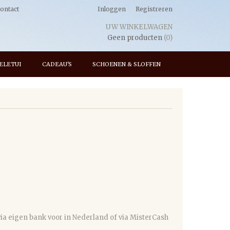
ontact
Inloggen
Registreren
UW WINKELWAGEN
Geen producten
(0)
ELETUI
CADEAU'S
SCHOENEN & SLOFFEN
ia eigen bank voor in Nederland of via MisterCash