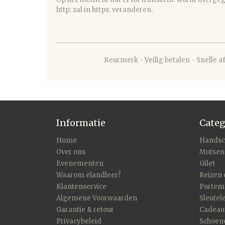
http: zal in https: veranderen.
Keurmerk - Veilig betalen - Snelle 
Informatie
Categ
Home
Handsc
Over ons
Mutsen
Evenementen
Gilet
Waarom elandleer?
Reizen 
Klantenservice
Portem
Algemene Voorwaarden
Sleutele
Garantie & retour
Cadeau
Privacybeleid
Schoene