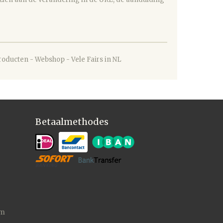
oducten - Webshop - Vele Fairs in NL
Betaalmethodes
/m