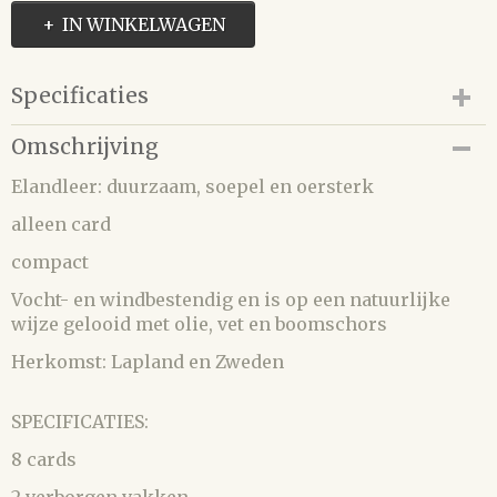
IN WINKELWAGEN
Specificaties
Productcode
Omschrijving
203-3481
Elandleer: duurzaam, soepel en oersterk
alleen card
compact
Vocht- en windbestendig en is op een natuurlijke
wijze gelooid met olie, vet en boomschors
Herkomst: Lapland en Zweden
SPECIFICATIES:
8 cards